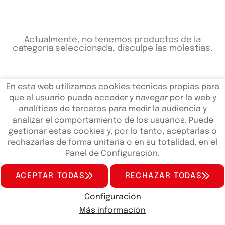
Actualmente, no tenemos productos de la
categoría seleccionada, disculpe las molestias.
En esta web utilizamos cookies técnicas propias para
que el usuario pueda acceder y navegar por la web y
analíticas de terceros para medir la audiencia y
analizar el comportamiento de los usuarios. Puede
gestionar estas cookies y, por lo tanto, aceptarlas o
rechazarlas de forma unitaria o en su totalidad, en el
Panel de Configuración.
QUIENES SOMOS
SERVICIOS
NOTICIAS
FAQS
CONTACTO
ACEPTAR TODAS
RECHAZAR TODAS
concesionariokymcovalencia.es
© 2024 - Páginas web en
Valencia
edina.es
Configuración
Aviso Legal
Política de Privacidad de Datos
Más información
Política de Cookies
Configuración de Cookies
Scooter
ATV
Accesorios
Motos En Oferta