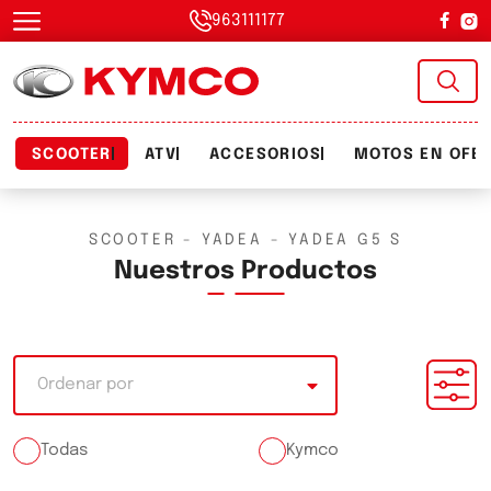
963111177
SCOOTER
ATV
ACCESORIOS
MOTOS EN OFE
SCOOTER - YADEA - YADEA G5 S
Nuestros Productos
Ordenar por
Todas
Kymco