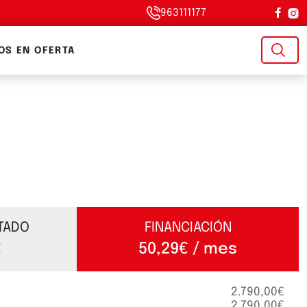
963111177
OS EN OFERTA
TADO
FINANCIACIÓN
50,29€ / mes
€
2.790,00€
2.790,00€