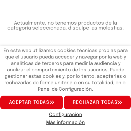
Actualmente, no tenemos productos de la
categoría seleccionada, disculpe las molestias.
En esta web utilizamos cookies técnicas propias para
que el usuario pueda acceder y navegar por la web y
analíticas de terceros para medir la audiencia y
analizar el comportamiento de los usuarios. Puede
gestionar estas cookies y, por lo tanto, aceptarlas o
rechazarlas de forma unitaria o en su totalidad, en el
Panel de Configuración.
QUIENES SOMOS
SERVICIOS
NOTICIAS
FAQS
CONTACTO
ACEPTAR TODAS
RECHAZAR TODAS
concesionariokymcovalencia.es
© 2024 - Páginas web en
Valencia
edina.es
Configuración
Aviso Legal
Política de Privacidad de Datos
Más información
Política de Cookies
Configuración de Cookies
Scooter
ATV
Accesorios
Motos En Oferta