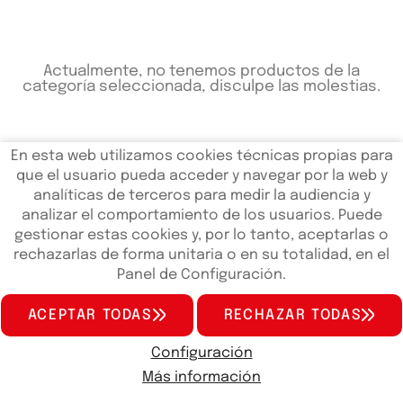
Actualmente, no tenemos productos de la
categoría seleccionada, disculpe las molestias.
En esta web utilizamos cookies técnicas propias para
que el usuario pueda acceder y navegar por la web y
analíticas de terceros para medir la audiencia y
analizar el comportamiento de los usuarios. Puede
gestionar estas cookies y, por lo tanto, aceptarlas o
rechazarlas de forma unitaria o en su totalidad, en el
Panel de Configuración.
QUIENES SOMOS
SERVICIOS
NOTICIAS
FAQS
CONTACTO
ACEPTAR TODAS
RECHAZAR TODAS
concesionariokymcovalencia.es
© 2024 - Páginas web en
Valencia
edina.es
Configuración
Aviso Legal
Política de Privacidad de Datos
Más información
Política de Cookies
Configuración de Cookies
Scooter
ATV
Accesorios
Motos En Oferta