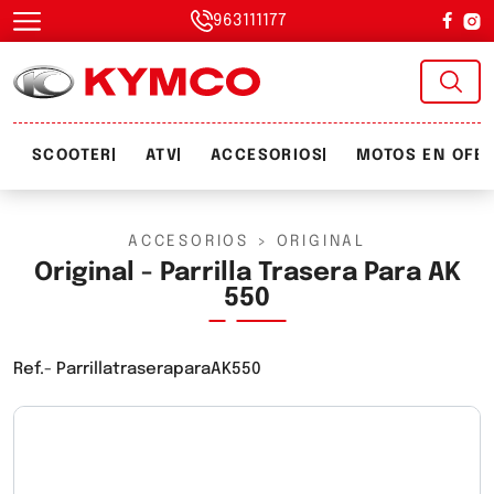
963111177
SCOOTER
ATV
ACCESORIOS
MOTOS EN OFE
ACCESORIOS
>
ORIGINAL
Original - Parrilla Trasera Para AK
550
Ref.-
ParrillatraseraparaAK550